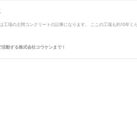
事
工場の土間コンクリートの記事になります。 ここの工場も約10年くらい
で活動する株式会社コウケンまで！