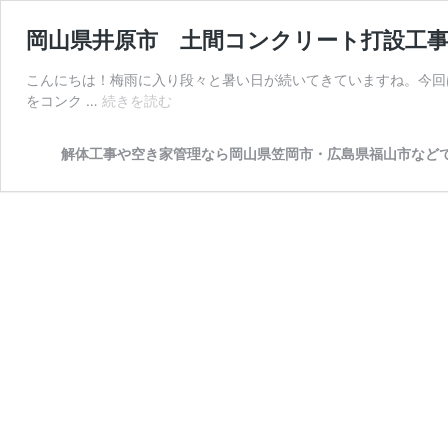
岡山県井原市 土間コンクリート打設工
こんにちは！梅雨に入り段々と暑い日が続いてきていますね。今回は
岡
をコンク …
続きを読む
山
県
解体工事や空き家管理なら岡山県笠岡市・広島県福山市など
井
原
市
土
間
コ
ン
ク
リ
ー
ト
打
設
工