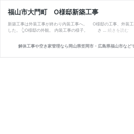
福山市大門町 O様邸新築工事
新築工事は外装工事が終わり内装工事へ。 O様邸の工事、外装工
福
した。 👆O様邸の外観。 内装工事の様子。 さ …
続きを読む
山
市
解体工事や空き家管理なら岡山県笠岡市・広島県福山市など
大
門
O
様
邸
新
築
工
事