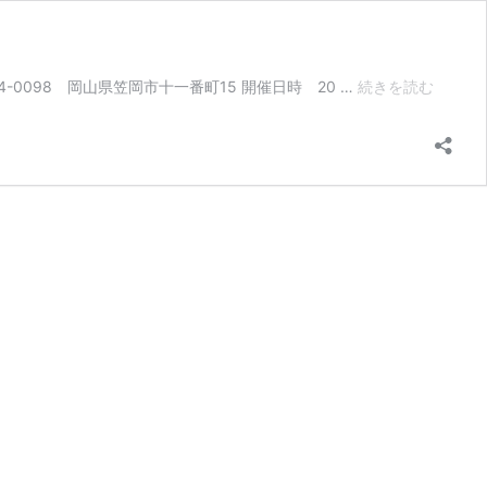
体
098 岡山県笠岡市十一番町15 開催日時 20 …
続きを読む
SPOR
笠
岡
青
年
会
議
所