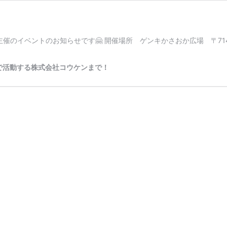
イベントのお知らせです🤗 開催場所 ゲンキかさおか広場 〒714-0
で活動する株式会社コウケンまで！