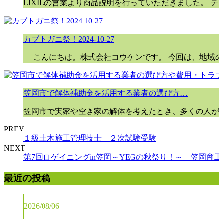
LIXILの営業より商品説明を行っていただきました。 テ
カブトガニ祭！2024-10-27
こんにちは。株式会社コウケンです。 今回は、地域
笠岡市で解体補助金を活用する業者の選び方…
笠岡市で実家や空き家の解体を考えたとき、多くの人が
PREV
１級土木施工管理技士 ２次試験受験
NEXT
第7回ロゲイニングin笠岡～YEGの秋祭り！～ 笠岡商
最近の投稿
2026/08/06