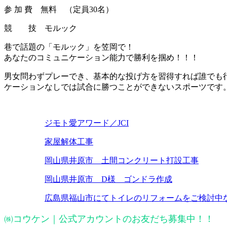
参 加 費 無料 （定員30名）
競 技 モルック
巷で話題の「モルック」を笠岡で！
あなたのコミュニケーション能力で勝利を掴め！！！
男女問わずプレーでき、基本的な投げ方を習得すれば誰でも
ケーションなしでは試合に勝つことができないスポーツです
ジモト愛アワード／JCI
家屋解体工事
岡山県井原市 土間コンクリート打設工事
岡山県井原市 D様 ゴンドラ作成
広島県福山市にてトイレのリフォームをご検討中
㈱コウケン｜公式アカウントのお友だち募集中！！