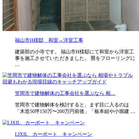
福山市H様邸 和室→洋室工事
建築部の小寺です。 福山市H様邸にて和室から洋室工
事を施工させていただきました。 畳をフローリングに
…
笠岡市で建物解体の工事会社を選ぶなら 相…
笠岡市で建物解体を検討すると、まず目に入るのは
「木造50坪150万〜200万円前後」「板本組や小堀建 …
LIXIL カーポート キャンペーン