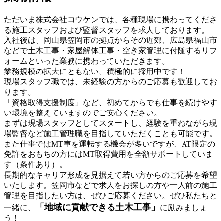
ただいま株式会社コウケンでは、各種現場に携わってくださ
る施工スタッフおよび監督スタッフを求人しております。
入社後は、岡山県笠岡市の拠点からその近郊、広島県福山市
などで土木工事・家屋解体工事・空き家管理に付随するリフ
ォームといった業務に携わっていただきます。
業務規模の拡大にともない、積極的に採用中です！
現場スタッフ職では、未経験の方からのご応募も歓迎してお
ります。
「資格取得支援制度」など、初めてからでも仕事を続けやす
い環境を整えていますのでご安心ください。
まずは現場スタッフとしてスタートし、経験を重ねながら現
場監督など施工管理職を目指していただくことも可能です。
また仕事ではMT車を運転する機会が多いですが、AT限定の
免許をおもちの方にはMT取得費用を全額サポートしていま
す（条件あり）。
長期的なキャリア形成を見据えて若い方からのご応募を希望
いたします。笠岡市などで求人をお探しの方や一人前の施工
管理を目指したい方は、ぜひご応募ください。ぜひ私たちと
「地域に貢献できる土木工事」
一緒に、
に励みましょ
う！