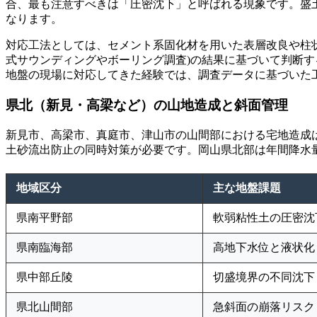
合、最も注意すべきは「圧密沈下」と呼ばれる現象です。盛
なります。
対応工法としては、セメント系固化材を用いた表層改良や柱
式サウンディングやボーリング調査)の結果に基づいて判断
地盤の現場に対応してきた経験では、調査データに基づいた
県北（新見・高梁など）の山地造成と斜面管理
新見市、高梁市、真庭市、津山市の山間部における宅地造成
土砂流出防止の同時対策が必要です。岡山県北部は年間降水
地域区分
主な地盤課題
県南平野部
軟弱粘性土の圧密沈
県南臨海部
高地下水位と液状化
県中部丘陵
切盛境界の不同沈下
県北山間部
急斜面の崩落リスク