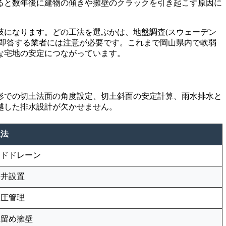
ると数年後に建物の傾きや擁壁のクラックを引き起こす原因に
肢になります。どの工法を選ぶかは、地盤調査(スウェーデン
と即答する業者には注意が必要です。これまで岡山県内で軟弱
な宅地の安定につながっています。
形での切土法面の角度設定、切土斜面の安定計算、雨水排水と
越した排水設計が欠かせません。
工法
ンドドレーン
水井設置
転圧管理
土留め擁壁