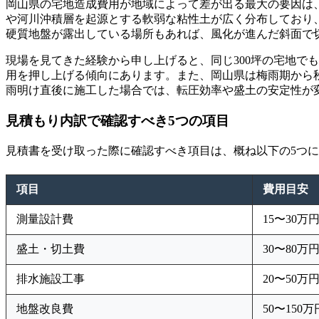
岡山県の宅地造成費用が地域によって差が出る最大の要因は
や河川沖積層を起源とする軟弱な粘性土が広く分布しており
硬質地盤が露出している場所もあれば、風化が進んだ斜面で
現場を見てきた経験から申し上げると、同じ300坪の宅地で
用を押し上げる傾向にあります。また、岡山県は梅雨期から
雨明け直後に施工した場合では、転圧効率や盛土の安定性が
見積もり内訳で確認すべき5つの項目
見積書を受け取った際に確認すべき項目は、概ね以下の5つ
項目
費用目安
測量設計費
15〜30万
盛土・切土費
30〜80万
排水施設工事
20〜50万
地盤改良費
50〜150万