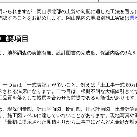
用いられますが、岡山県北部の土質や勾配に適した工法を選ぶ
確認することをお勧めします。岡山県内の地域別施工実績は
業
重要項目
く、地盤調査の実施有無、設計図書の完成度、保証内容の3点
一つ目は「一式表記」が多いこと。例えば「土工事一式 80万
求される温床になります。二つ目は、根拠不明な大幅値引きです
工品質を落として帳尻を合わせる前提である可能性があります
は、現況測量図、計画平面図、断面図、排水計画図、土量計算
り、施工図レベルに達していないことがあります。現地写真や
、「最初に提示された見積もりから工事中にどんどん金額が増