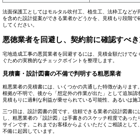
法面保護工としてはモルタル吹付工、植生工、法枠工などが
を含めた設計提案ができる業者かどうかを、見積もり段階で
してください。
悪徳業者を回避し、契約前に確認すべき
宅地造成工事の悪質業者を回避するには、見積金額だけでな
ぐための実務的なチェックポイントを整理します。
見積書・設計図書の不備で判明する粗悪業者
粗悪業者の見積書には、いくつかの共通した特徴があります。
根拠が不明で、後から「想定外の作業が出た」として追加請
見積もりに過剰な利益が乗せられている可能性、あるいは施
三つ目は、設計図書の質です。信頼できる業者の設計図書に
し、粗悪業者の「設計図」は手書きのスケッチ程度であった
サインです。これまでお客様からよくいただくご相談として
不備に起因しています。