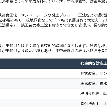
土の重量によって地盤がゆっくりと沈下する現象で、対策を怠
状改良工法、サンドドレーンや盛土プレロード工法などが選択
する必要があり、現地調査なしで「うちは表層改良で大丈夫」
工法選定と、施工後の盛土沈下観測まで含めた管理が、長期的
は、平野部とは全く異なる技術的課題に直面します。急峻な地
量が平野部より多い地域もあり、集中豪雨時の表流水処理を見
代表的な対応
下
柱状改良、サ
表層改良、排
段切り処理、
吹付法面工、