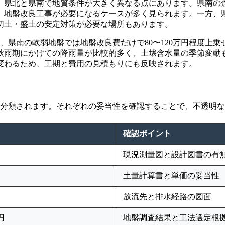
、県北と県南で地質条件が大きく異なる点にあります。県南の
、地盤改良工事が必要になるケースが多く見られます。一方、
切土・盛土の安定対策が必要な場所もあります。
も、県南の軟弱地盤では地盤改良費だけで80〜120万円程度上
秋雨期にかけての降雨量が比較的多く、土壌含水量の季節変動
変わるため、工期と費用の見積もりにも反映されます。
に分類されます。それぞれの妥当性を確認することで、不透明
確認ポイント
円
現況測量図と設計図書の有
円
土量計算書と単価の妥当性
円
放流先と排水経路の図面
円
地盤調査結果と工法選定根