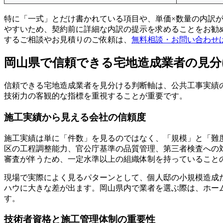
特に「一式」とだけ書かれている項目や、単価×数量の内訳
やすいため、契約前に詳細な内訳の提示を求めることをお勧
するご相談やお見積りのご依頼は、
無料相談・お問い合わせ
岡山県で信頼できる宅地造成業者の見分
信頼できる宅地造成業者を見分ける判断軸は、公共工事実績
技術力の客観的な指標を重視することが重要です。
施工実績から見える会社の信頼度
施工実績は単に「件数」を見るのではなく、「規模」と「難
区の工程調整能力、官公庁基準の品質管理、第三者検査への
審査が伴うため、一定水準以上の組織体制を持っていること
現場で実際によく見るパターンとして、個人邸の小規模造成
ハウに大きな差が出ます。岡山県内で業者を選ぶ際は、ホー
す。
技術者資格と施工管理体制の重要性