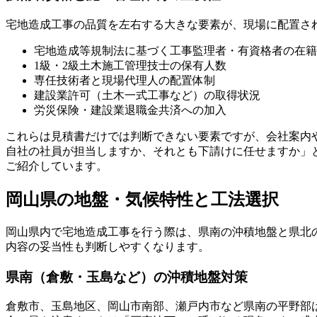
宅地造成工事の品質を左右する大きな要素が、現場に配置さ
宅地造成等規制法に基づく工事監理者・有資格者の在籍
1級・2級土木施工管理技士の保有人数
専任技術者と現場代理人の配置体制
建設業許可（土木一式工事など）の取得状況
労災保険・建設業退職金共済への加入
これらは見積書だけでは判断できない要素ですが、会社案内
自社の社員が担当しますか、それとも下請けに任せますか」
ご紹介しています。
岡山県の地盤・気候特性と工法選択
岡山県内で宅地造成工事を行う際は、県南の沖積地盤と県北
内容の妥当性も判断しやすくなります。
県南（倉敷・玉島など）の沖積地盤対策
倉敷市、玉島地区、岡山市南部、瀬戸内市など県南の平野部