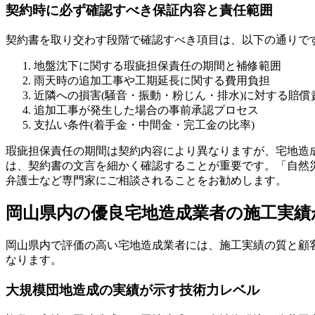
契約時に必ず確認すべき保証内容と責任範囲
契約書を取り交わす段階で確認すべき項目は、以下の通りで
地盤沈下に関する瑕疵担保責任の期間と補修範囲
雨天時の追加工事や工期延長に関する費用負担
近隣への損害(騒音・振動・粉じん・排水)に対する賠償
追加工事が発生した場合の事前承認プロセス
支払い条件(着手金・中間金・完工金の比率)
瑕疵担保責任の期間は契約内容により異なりますが、宅地造
は、契約書の文言を細かく確認することが重要です。「自然
弁護士など専門家にご相談されることをお勧めします。
岡山県内の優良宅地造成業者の施工実績
岡山県内で評価の高い宅地造成業者には、施工実績の質と顧
なります。
大規模団地造成の実績が示す技術力レベル