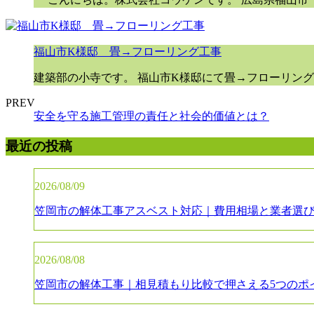
福山市K様邸 畳→フローリング工事
建築部の小寺です。 福山市K様邸にて畳→フローリング
PREV
安全を守る施工管理の責任と社会的価値とは？
最近の投稿
2026/08/09
笠岡市の解体工事アスベスト対応｜費用相場と業者選
2026/08/08
笠岡市の解体工事｜相見積もり比較で押さえる5つのポ