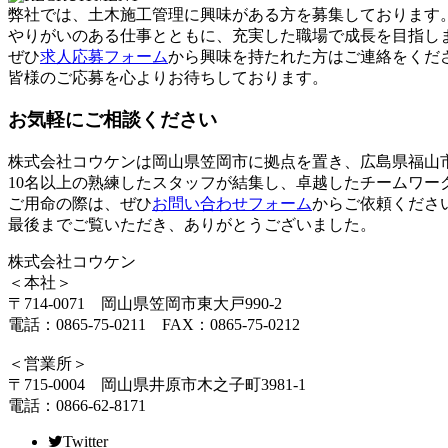
弊社では、土木施工管理に興味がある方を募集しております
やりがいのある仕事とともに、充実した職場で成長を目指し
ぜひ
求人応募フォーム
から興味を持たれた方はご連絡をくだ
皆様のご応募を心よりお待ちしております。
お気軽にご相談ください
株式会社コウケンは岡山県笠岡市に拠点を置き、広島県福山
10名以上の熟練したスタッフが結集し、卓越したチームワー
ご用命の際は、ぜひ
お問い合わせフォーム
からご依頼くださ
最後までご覧いただき、ありがとうございました。
株式会社コウケン
＜本社＞
〒714-0071 岡山県笠岡市東大戸990-2
電話：0865-75-0211 FAX：0865-75-0212
＜営業所＞
〒715-0004 岡山県井原市木之子町3981-1
電話：0866-62-8171
Twitter