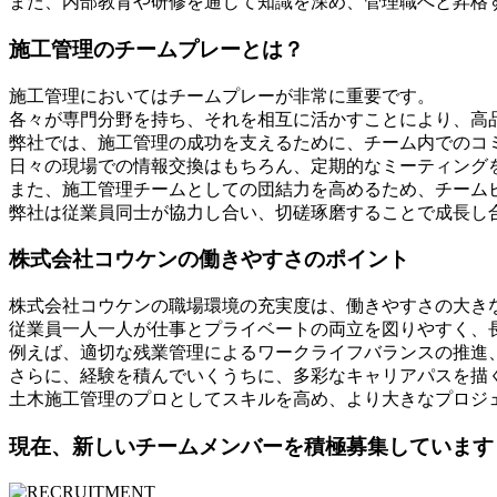
また、内部教育や研修を通じて知識を深め、管理職へと昇格
施工管理のチームプレーとは？
施工管理においてはチームプレーが非常に重要です。
各々が専門分野を持ち、それを相互に活かすことにより、高
弊社では、施工管理の成功を支えるために、チーム内でのコ
日々の現場での情報交換はもちろん、定期的なミーティング
また、施工管理チームとしての団結力を高めるため、チーム
弊社は従業員同士が協力し合い、切磋琢磨することで成長し
株式会社コウケンの働きやすさのポイント
株式会社コウケンの職場環境の充実度は、働きやすさの大き
従業員一人一人が仕事とプライベートの両立を図りやすく、
例えば、適切な残業管理によるワークライフバランスの推進
さらに、経験を積んでいくうちに、多彩なキャリアパスを描
土木施工管理のプロとしてスキルを高め、より大きなプロジ
現在、新しいチームメンバーを積極募集しています