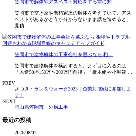
笠岡市で解体やアスベスト対応をする前に知…
笠岡市で空き家や老朽家屋の解体を考えていて、アス
ベストがあるかどうか分からないまま話を進めると、
見積 …
笠岡市で建物解体の工事会社を選ぶなら 相…
笠岡市で建物解体を検討すると、まず目に入るのは
「木造50坪150万〜200万円前後」「板本組や小堀建 …
PREV
さつき・ラン＆ウォーク2023｜企業対抗戦に参加しま
す！
NEXT
岡山県笠岡市 外構工事
最近の投稿
2026/08/07