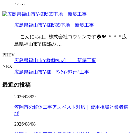
っ …
広島県福山市Y様邸⑥下地 新築工事
こんにちは。株式会社コウケンです🏠🐦 ＊＊＊広
島県福山市Y様邸の …
PREV
広島県福山市Y様⑬ｸﾛｽ仕上 新築工事
NEXT
広島県福山市Y様 ﾏﾝｼｮﾝﾘﾌｫｰﾑ工事
最近の投稿
2026/08/09
笠岡市の解体工事アスベスト対応｜費用相場と業者選
び
2026/08/08