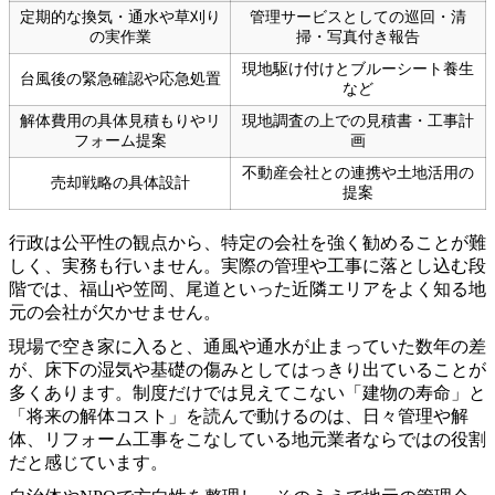
定期的な換気・通水や草刈り
管理サービスとしての巡回・清
の実作業
掃・写真付き報告
現地駆け付けとブルーシート養生
台風後の緊急確認や応急処置
など
解体費用の具体見積もりやリ
現地調査の上での見積書・工事計
フォーム提案
画
不動産会社との連携や土地活用の
売却戦略の具体設計
提案
行政は公平性の観点から、特定の会社を強く勧めることが難
しく、実務も行いません。実際の管理や工事に落とし込む段
階では、福山や笠岡、尾道といった近隣エリアをよく知る地
元の会社が欠かせません。
現場で空き家に入ると、通風や通水が止まっていた数年の差
が、床下の湿気や基礎の傷みとしてはっきり出ていることが
多くあります。制度だけでは見えてこない「建物の寿命」と
「将来の解体コスト」を読んで動けるのは、日々管理や解
体、リフォーム工事をこなしている地元業者ならではの役割
だと感じています。