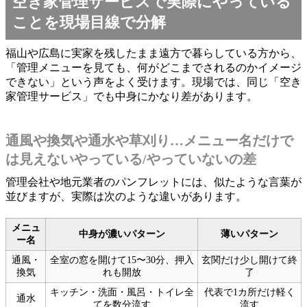
空き家管理サービスで実際にやっている
ことを現場目線で分解
福山や広島に実家を残したまま遠方で暮らしている方から、
「管理メニューを見ても、何がどこまでされるのかイメージ
できない」という声をよく受けます。現場では、同じ「空き
家管理サービス」でも中身にかなり差があります。
通風や換気や通水や草刈り…メニュー名だけで
は見えないやっている/やっていないの差
管理会社や地元業者のパンフレットには、似たような言葉が
並びますが、実際は次のような違いがあります。
メニュ
中身が濃いパターン
薄いパターン
ー名
通風・
全室の窓を開けて15〜30分、押入
玄関だけ少し開けて終
換気
れも開放
了
キッチン・洗面・風呂・トイレ全
代表で1カ所だけ軽く
通水
てを数分流す
流す