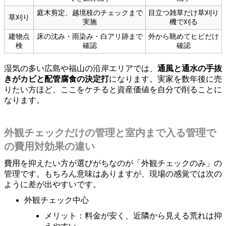
庭木剪定、越境枝のチェックまで
目立つ雑草だけ草刈り
草刈り
実施
機で刈る
建物点
床の沈み・雨染み・白アリ跡まで
外から眺めてヒビだけ
検
確認
確認
湿気の多い広島や福山の沿岸エリアでは、
通風と通水の手抜
きがカビと配管腐食の決定打
になります。実家を数年後に売
りたい方ほど、ここをケチると資産価値を自分で削ることに
なります。
外観チェックだけの管理と室内まで入る管理で
の費用対効果の違い
費用を抑えたい方が選びがちなのが「外観チェックのみ」の
管理です。もちろん意味はありますが、現場の感覚では次の
ように差が出やすいです。
外観チェック中心
メリット：料金が安く、近隣から見える荒れは抑