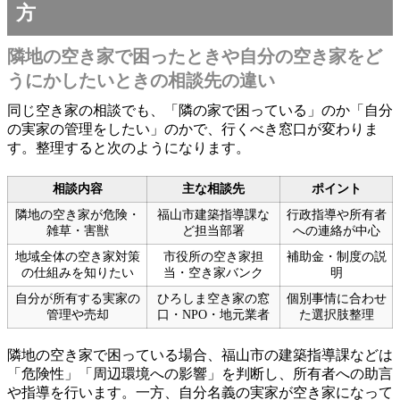
方
隣地の空き家で困ったときや自分の空き家をど
うにかしたいときの相談先の違い
同じ空き家の相談でも、「隣の家で困っている」のか「自分
の実家の管理をしたい」のかで、行くべき窓口が変わりま
す。整理すると次のようになります。
相談内容
主な相談先
ポイント
隣地の空き家が危険・
福山市建築指導課な
行政指導や所有者
雑草・害獣
ど担当部署
への連絡が中心
地域全体の空き家対策
市役所の空き家担
補助金・制度の説
の仕組みを知りたい
当・空き家バンク
明
自分が所有する実家の
ひろしま空き家の窓
個別事情に合わせ
管理や売却
口・NPO・地元業者
た選択肢整理
隣地の空き家で困っている場合、福山市の建築指導課などは
「危険性」「周辺環境への影響」を判断し、所有者への助言
や指導を行います。一方、自分名義の実家が空き家になって