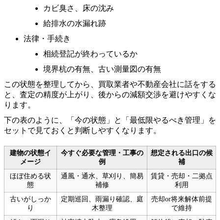
カビ臭さ、床の沈み
給排水の水漏れ跡
法律・手続き
相続登記が終わっているか
境界杭の有無、古い測量図の有無
この状態を整理してから、買取業者や不動産会社に話をする
と、査定の精度が上がり、後からの減額交渉を避けやすくな
ります。
下の表のように、「今の状態」と「最低限やるべき管理」を
セットで見ておくと判断しやすくなります。
建物の状態イ
今すぐ必要な管理・工事の
想定される出口の候
メージ
例
補
ほぼ住める状
通風・通水、草刈り、簡易
賃貸・売却・二拠点
態
補修
利用
古いがしっか
定期巡回、雨漏り確認、庭
売却or将来解体前提
り
木整理
で維持