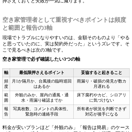
押さえておくと失敗が一気に減ります。
空き家管理者として重視すべきポイントは頻度
と範囲と報告の3軸
現場でトラブルになりやすいのは、金額そのものより「やる
と思っていたのに、実は契約外だった」というズレです。そ
こで見るべきは次の3軸です。
空き家管理で必ず確認したい3つの軸
軸
最低限押さえるポイント
妥協すると起きること
頻
月1か隔月か、台風後の臨時巡回
雨漏り・破損の発見が数カ
度
はあるか
月遅れる
範
外観のみか、屋内の通風・通
床下腐朽やカビ、シロアリ
囲
水・雨漏り確認までか
に気づけない
報
写真枚数、コメントの具体性、
所有者が状況を判断できず
告
緊急時の連絡手段
対応が後手になる
料金が安いプランほど「外観のみ」「報告は簡易」のケース