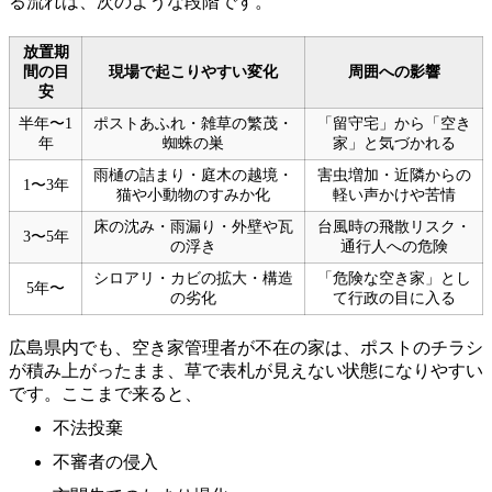
る流れは、次のような段階です。
放置期
間の目
現場で起こりやすい変化
周囲への影響
安
半年〜1
ポストあふれ・雑草の繁茂・
「留守宅」から「空き
年
蜘蛛の巣
家」と気づかれる
雨樋の詰まり・庭木の越境・
害虫増加・近隣からの
1〜3年
猫や小動物のすみか化
軽い声かけや苦情
床の沈み・雨漏り・外壁や瓦
台風時の飛散リスク・
3〜5年
の浮き
通行人への危険
シロアリ・カビの拡大・構造
「危険な空き家」とし
5年〜
の劣化
て行政の目に入る
広島県内でも、空き家管理者が不在の家は、ポストのチラシ
が積み上がったまま、草で表札が見えない状態になりやすい
です。ここまで来ると、
不法投棄
不審者の侵入