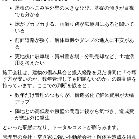
屋根のへこみや外壁の大きなひび、基礎の傾きが目視
でも分かる
床がブカブカする、雨漏り跡が広範囲にあると聞いて
いる
前面道路が狭く、解体重機やダンプの進入に不安があ
る
更地後に駐車場・資材置き場・分割売却など、土地活
用を考えたい
施工会社は、建物の傷み具合と搬入経路を見た瞬間に「今壊
す方が安いのか、数年管理しても問題ないのか」の感覚値を
持っています。ここでの判断を誤ると、
数年だけ管理のつもりが、構造劣化で解体費用が大幅
アップ
隣地との高低差や擁壁の問題に後から気づき、造成費
が想定外に発生
といった事態になり、トータルコストが膨らみます。
管理型の会社・空き家に強い不動産会社・解体や造成を得意