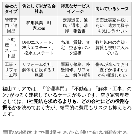
会社の
例として挙がる会
得意なサービス
向いているケース
タイプ
社名
イメージ
管理専
定期巡回、通
当面は実家を残し
稀那興業、町
門・巡
風・通水、清
たい、遠方で様子
家.com
回型
掃、報告書
を見に行けない
不動
ONOエステート、
売却、賃貸、査
数年以内の売却・
産・エ
枝広エステート、
定、空き家バン
賃貸も視野に入れ
ステー
松永エステート
ク連携
ている
ト型
工事・
リフォーム会社、
雨漏り修繕、外
傷みが進んでおり
リフォ
解体を併設する工
壁補修、リフォ
「直すか壊すか」
ーム型
務店
ーム、解体相談
から相談したい
福山エリアでは、「管理専門」「不動産」「解体・工事」の
3つがゆるく連携しているケースが多いです。空き家管理者
としては、
1社完結を求めるよりも、どの会社にどの役割を
振るか
を決めておく方が、結果的に費用もリスクも抑えられ
ます。
買取や解体まで見据えるなら誰に何を相談する