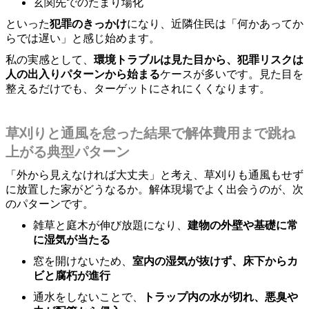
玄関先でのたまり場化
といった
犯罪のきっかけ
になり、近隣住民は「何かあってか
らでは遅い」と感じ始めます。
私の実感として、
環境トラブルは見た目から、犯罪リスクは
人の出入りパターンから始まる
ケースが多いです。見た目を
整えるだけでも、ターゲットにされにくくなります。
草刈りと通風を怠った結果で解体費用まで跳ね
上がる典型パターン
「外から見えなければ大丈夫」と考え、草刈りも通風もせず
に放置した家がどうなるか。解体現場でよく出会うのが、次
のパターンです。
雑草と庭木が伸び放題になり、
建物の外壁や基礎に常
に湿気が当たる
窓を開けないため、
室内の湿気が抜けず、床下からカ
ビと腐朽が進行
通水をしないことで、
トラップ内の水が切れ、悪臭や