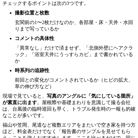
チェックするポイントは次の3つです。
撮影位置と枚数
玄関前の1〜2枚だけなのか、各部屋・床・天井・水回
りまで写っているか
コメントの具体性
「異常なし」だけで済ませず、「北側外壁にヘアクラ
ック」「浴室天井にうっすらカビ」まで書かれている
か
時系列の追跡性
前回との変化がコメントされているか（ヒビの拡大、
草の伸び方など）
現場で見ていると、
写真のアングルに「気にしている箇所」
が素直に出ます
。屋根際や基礎まわりを意識して撮る会社
は、台風後の臨時巡回も早く、トラブル発生時の一報も的確
なことが多いです。
福山や笠岡、尾道など複数エリアをまたいで空き家を持つ方
ほど、料金表だけでなく「報告書のサンプルを見せてもら
う」ことを強くおすすめします。ここを比べるだけで、同じ