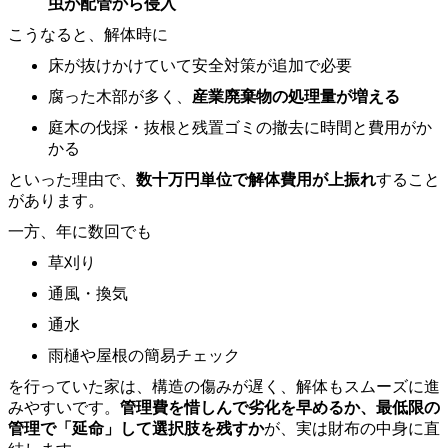
虫が配管から侵入
こうなると、解体時に
床が抜けかけていて安全対策が追加で必要
腐った木部が多く、
産業廃棄物の処理量が増える
庭木の伐採・抜根と残置ゴミの撤去に時間と費用がか
かる
といった理由で、
数十万円単位で解体費用が上振れ
すること
があります。
一方、年に数回でも
草刈り
通風・換気
通水
雨樋や屋根の簡易チェック
を行っていた家は、構造の傷みが遅く、解体もスムーズに進
みやすいです。
管理費を惜しんで劣化を早めるか、最低限の
管理で「延命」して選択肢を残すか
が、実は財布の中身に直