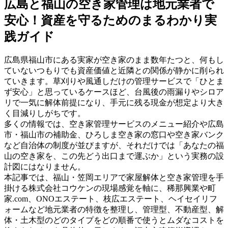
広島と福山の空き家管理は地元業者で
安心！資産を守るためのまるわかり実
践ガイド
広島県福山市にある実家が空き家のまま数年たつと、何もし
ていないつもりでも資産価値と近隣との関係が静かに削られ
ていきます。草刈りや風通しだけの管理サービスで「ひとま
ず安心」と思っているケースほど、台風後の雨漏りやシロア
リで一気に解体前提になり、手元に残る現金が想定より大き
く目減りしがちです。
多くの情報では、空き家管理サービスのメニュー紹介や広島
市・福山市の補助金、ひろしま空き家の窓口や空き家バンク
など自治体の制度が並びますが、それだけでは「あなたの福
山の空き家を、この先どう出口まで運ぶか」という実務の設
計図にはなりません。
本記事では、福山・笠岡エリアで家屋解体と空き家管理を手
掛ける株式会社コウケンの現場感覚を軸に、稀那興業や町
家.com、ONOエステート、枝広エステート、ヘイセイリフ
ォームなど地元業者の特徴を整理し、管理型、不動産型、解
体・土木型のどのタイプをどの順番で使うとムダなコストを