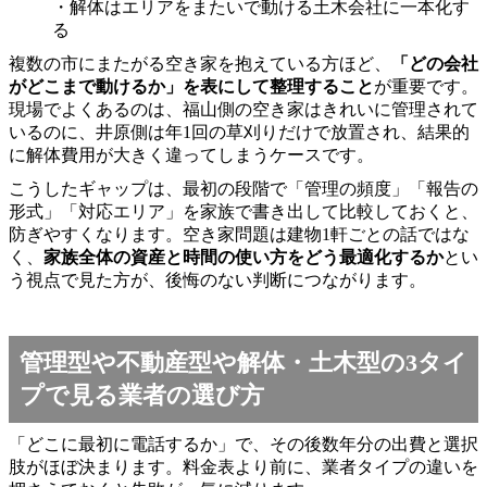
・解体はエリアをまたいで動ける土木会社に一本化す
る
複数の市にまたがる空き家を抱えている方ほど、
「どの会社
がどこまで動けるか」を表にして整理すること
が重要です。
現場でよくあるのは、福山側の空き家はきれいに管理されて
いるのに、井原側は年1回の草刈りだけで放置され、結果的
に解体費用が大きく違ってしまうケースです。
こうしたギャップは、最初の段階で「管理の頻度」「報告の
形式」「対応エリア」を家族で書き出して比較しておくと、
防ぎやすくなります。空き家問題は建物1軒ごとの話ではな
く、
家族全体の資産と時間の使い方をどう最適化するか
とい
う視点で見た方が、後悔のない判断につながります。
管理型や不動産型や解体・土木型の3タイ
プで見る業者の選び方
「どこに最初に電話するか」で、その後数年分の出費と選択
肢がほぼ決まります。料金表より前に、業者タイプの違いを