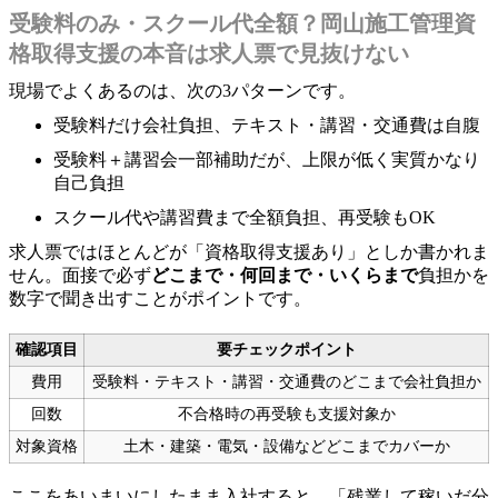
受験料のみ・スクール代全額？岡山施工管理資
格取得支援の本音は求人票で見抜けない
現場でよくあるのは、次の3パターンです。
受験料だけ会社負担、テキスト・講習・交通費は自腹
受験料＋講習会一部補助だが、上限が低く実質かなり
自己負担
スクール代や講習費まで全額負担、再受験もOK
求人票ではほとんどが「資格取得支援あり」としか書かれま
せん。面接で必ず
どこまで・何回まで・いくらまで
負担かを
数字で聞き出すことがポイントです。
確認項目
要チェックポイント
費用
受験料・テキスト・講習・交通費のどこまで会社負担か
回数
不合格時の再受験も支援対象か
対象資格
土木・建築・電気・設備などどこまでカバーか
ここをあいまいにしたまま入社すると、「残業して稼いだ分