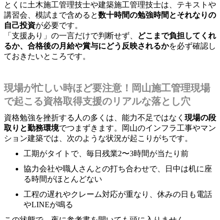
とくに土木施工管理技士や建築施工管理技士は、テキストや
講習会、模試まで含めると
数十時間の勉強時間とそれなりの
自己投資
が必要です。
「支援あり」の一言だけで判断せず、
どこまで負担してくれ
るか、合格後の月給や賞与にどう反映されるか
を必ず確認し
ておきたいところです。
現場が忙しい時ほど要注意！岡山施工管理現場
で起こる資格取得支援のリアルな落とし穴
資格勉強を挫折する人の多くは、能力不足ではなく
現場の段
取りと勤務環境
でつまずきます。岡山のインフラ工事やマン
ション建築では、次のような状況が起こりがちです。
工期がタイトで、毎日残業2〜3時間が当たり前
協力会社や職人さんとの打ち合わせで、日中は机に座
る時間がほとんどない
工程の遅れやクレーム対応が重なり、休みの日も電話
やLINEが鳴る
この状態で、夜に参考書を開いても頭に入りません。