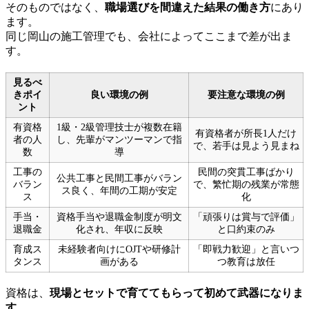
そのものではなく、
職場選びを間違えた結果の働き方
にあり
ます。
同じ岡山の施工管理でも、会社によってここまで差が出ま
す。
見るべ
きポイ
良い環境の例
要注意な環境の例
ント
有資格
1級・2級管理技士が複数在籍
有資格者が所長1人だけ
者の人
し、先輩がマンツーマンで指
で、若手は見よう見まね
数
導
工事の
民間の突貫工事ばかり
公共工事と民間工事がバラン
バラン
で、繁忙期の残業が常態
ス良く、年間の工期が安定
ス
化
手当・
資格手当や退職金制度が明文
「頑張りは賞与で評価」
退職金
化され、年収に反映
と口約束のみ
育成ス
未経験者向けにOJTや研修計
「即戦力歓迎」と言いつ
タンス
画がある
つ教育は放任
資格は、
現場とセットで育ててもらって初めて武器になりま
す。