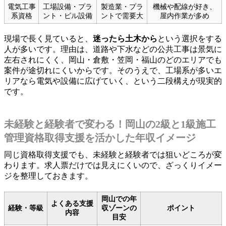
電気工事
工場設備・プラ
製造業・プラ
機械や配線が好き、
系資格
ント・ビル設備
ントで需要大
屋内作業が多め
現場で長く見ていると、
迷ったら土木から
という選択をする
人が多いです。理由は、道路や下水などの公共工事は景気に
左右されにくく、岡山・倉敷・笠岡・福山のどのエリアでも
案件が途切れにくいからです。そのうえで、工場系が多いエ
リアなら電気や設備に広げていく、という二段構えが現実的
です。
未経験と経験者で変わる！岡山の2級と1級施工
管理資格取得支援を活かした年収イメージ
同じ資格取得支援でも、未経験と経験者では狙いどころが変
わります。求人票だけでは見えにくいので、ざっくりイメー
ジを整理しておきます。
岡山での年
よくある支援
経験・等級
収ゾーンの
ポイント
内容
目安