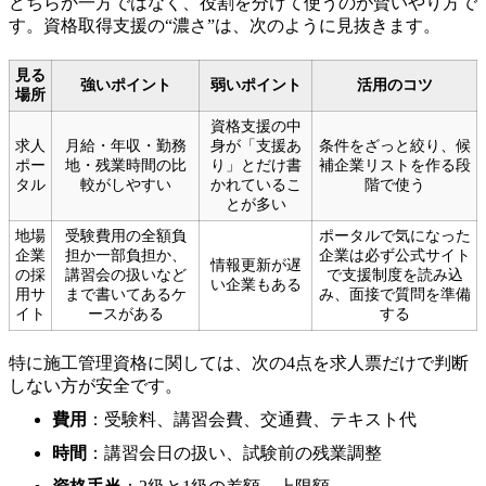
どちらか一方ではなく、役割を分けて使うのが賢いやり方で
す。資格取得支援の“濃さ”は、次のように見抜きます。
見る
強いポイント
弱いポイント
活用のコツ
場所
資格支援の中
求人
月給・年収・勤務
身が「支援あ
条件をざっと絞り、候
ポー
地・残業時間の比
り」とだけ書
補企業リストを作る段
タル
較がしやすい
かれているこ
階で使う
とが多い
地場
受験費用の全額負
ポータルで気になった
企業
担か一部負担か、
企業は必ず公式サイト
情報更新が遅
の採
講習会の扱いなど
で支援制度を読み込
い企業もある
用サ
まで書いてあるケ
み、面接で質問を準備
イト
ースがある
する
特に施工管理資格に関しては、次の4点を求人票だけで判断
しない方が安全です。
費用
：受験料、講習会費、交通費、テキスト代
時間
：講習会日の扱い、試験前の残業調整