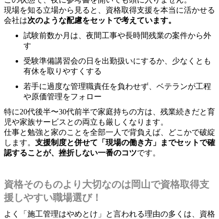
現場を知る立場から見ると、資格取得支援を本当に活かせる
会社は
次のような配慮をセットで考えています。
試験前数か月は、夜間工事や長時間残業の案件から外
す
受験準備講習会の日を出勤扱いにするか、少なくとも
有休を取りやすくする
若手に過度な管理職責任を負わせず、ベテランが工程
や原価管理をフォロー
特に20代後半〜30代前半で家庭持ちの方は、残業続きだと育
児や家族サービスとの両立も厳しくなります。
仕事と勉強と家のことを全部一人で背負えば、どこかで破綻
します。
支援制度と併せて「現場の働き方」までセットで確
認することが、挫折しない一番のコツ
です。
資格そのものより大切なのは岡山で資格取得支
援しやすい職場選び！
よく「施工管理はやめとけ」と言われる理由の多くは、資格