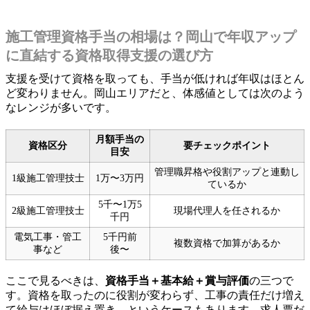
施工管理資格手当の相場は？岡山で年収アップ
に直結する資格取得支援の選び方
支援を受けて資格を取っても、手当が低ければ年収はほとん
ど変わりません。岡山エリアだと、体感値としては次のよう
なレンジが多いです。
月額手当の
資格区分
要チェックポイント
目安
管理職昇格や役割アップと連動し
1級施工管理技士
1万〜3万円
ているか
5千〜1万5
2級施工管理技士
現場代理人を任されるか
千円
電気工事・管工
5千円前
複数資格で加算があるか
事など
後〜
ここで見るべきは、
資格手当＋基本給＋賞与評価
の三つで
す。資格を取ったのに役割が変わらず、工事の責任だけ増え
て給与はほぼ据え置き、というケースもあります。求人票だ