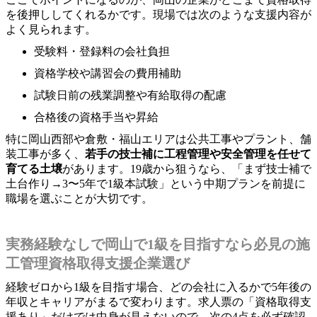
を後押ししてくれるかです。現場では次のような支援内容が
よく見られます。
受験料・登録料の会社負担
資格学校や講習会の費用補助
試験日前の残業調整や有給取得の配慮
合格後の資格手当や昇給
特に岡山西部や倉敷・福山エリアは公共工事やプラント、舗
装工事が多く、
若手の技士補に工程管理や安全管理を任せて
育てる土壌
があります。19歳から狙うなら、「まず技士補で
土台作り→3〜5年で1級本試験」という中期プランを前提に
職場を選ぶことが大切です。
実務経験なしで岡山で1級を目指すなら必見の施
工管理資格取得支援企業選び
経験ゼロから1級を目指す場合、どの会社に入るかで5年後の
年収とキャリアがまるで変わります。求人票の「資格取得支
援あり」だけでは中身が見えないので、次の4点を必ず確認