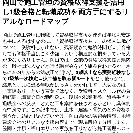
岡山で施工管理の資格取得支援を活用
し1級合格と転職成功を両方手にするリ
アルなロードマップ
岡山で施工管理に転職して資格取得支援を使えば年収も安定
も手に入るはずなのに、「資格取得支援あり」の求人に飛び
ついて、受験料しか出ない、残業続きで勉強時間ゼロ、合格
しても資格手当はごく少額…という構造的な損をしている人
が少なくありません。岡山では、企業の資格取得支援と県内
の一般社団法人などが行う講習会をどう組み合わせるか、さ
らに2024年からの法改正で開いた
19歳以上なら実務経験なし
で1級第一次検定→技士補を取る新ルート
をどう使うかで、
結果と手元に残る年収がはっきり分かれます。大切なのは
「支援あり」という言葉ではなく、受験料とスクール代の負
担範囲、講習会日の勤務扱い、現場の残業調整、資格手当と
退職金への反映、どんな工事案件を任されるかという具体的
な中身です。この記事では、土木・建築・電気のどの資格を
狙うか、2級と1級の使い分け、岡山県内の講習会情報、地場
建設会社のリアルな支援内容まで、現場目線で分解します。
笠岡・井原・福山エリアで家族を守りながら施工管理へステ