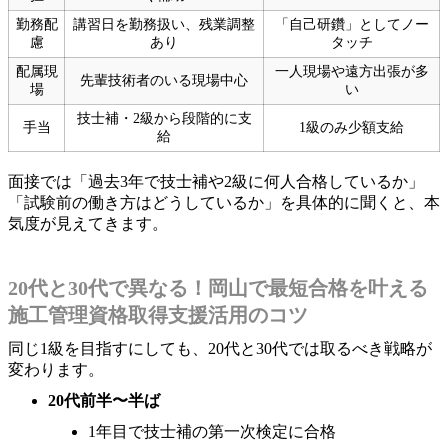
勤務配
講習日を勤務扱い、残業調整
「自己研鑽」としてノー
慮
あり
タッチ
配属現
一人現場や遠方出張が多
先輩技術者のいる現場中心
場
い
技士補・2級から段階的に支
手当
1級のみ少額支給
給
面接では「過去3年で技士補や2級に何人合格しているか」
「試験前の働き方はどうしているか」を具体的に聞くと、本
気度が見えてきます。
20代と30代で異なる！岡山で最短合格を叶える
施工管理資格取得支援活用のコツ
同じ1級を目指すにしても、20代と30代では取るべき戦略が
変わります。
20代前半〜半ば
1年目で技士補の第一次検定に合格