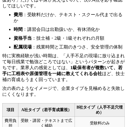
してほしいです。
費用
：受験料だけか、テキスト・スクール代まで出る
か
時間
：講習会日は出勤扱いか、有休消化か
資格手当
：技士補・2級・1級それぞれの月額
配属現場
：残業時間と工期のきつさ、安全管理の体制
特に実務経験が浅い時期は、「人手不足の現場に放り込まれ
て毎日残業で勉強どころではない」というパターンが起きが
ちです。業界人の感覚としては、
1級保有者が複数いて、若
手に工程表や原価管理を一緒に教えてくれる会社
ほど、技士
補の育成もうまく回っています。
次の表のようなイメージで、企業タイプを見極めると失敗し
にくくなります。
B社タイプ（人手不足穴埋
項目
A社タイプ（若手育成重視）
め）
費用負
受験・講習・テキストまで広
受験料のみ
担
く補助