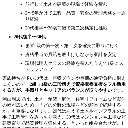
並行して土木か建築の現場で経験を積む
3〜5年かけて工程・品質・安全の管理業務を一通
り経験
20代後半〜30歳前後で第二次検定に挑戦
20代後半〜30代
まず2級の第一次・第二次を確実に取りに行く
資格手当で月給を底上げしながら家計を安定
現場代理人クラスの経験を積んだうえで1級にス
テップアップ
家族持ちが多い30代は、年収ダウンや長期の通学負担に耐え
にくいので、
2級→1級の二段構えで資格取得支援をフル活用
する方が、手残りとキャリアのバランスが取りやすい
です。
岡山周辺では、土木・舗装・解体・住宅リフォームなど案件
の幅が広いため、「どの分野の現場をどの順番で経験する
か」も重要になります。20代はあえて土木やインフラ系の工
事で工程管理をみっちり覚え、30代はマンションや工場など
建築寄りで品質管理を強化する、といった組み合わせが、1