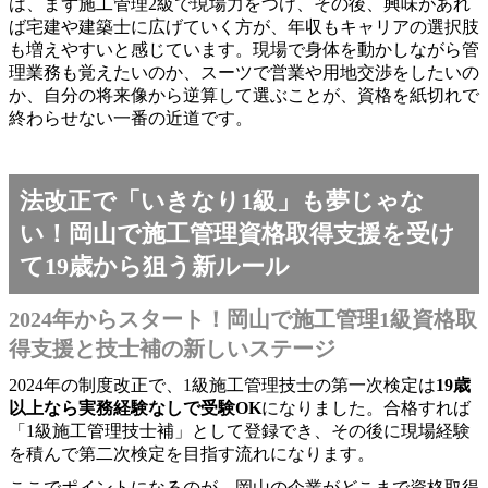
は、まず施工管理2級で現場力をつけ、その後、興味があれ
ば宅建や建築士に広げていく方が、年収もキャリアの選択肢
も増えやすいと感じています。現場で身体を動かしながら管
理業務も覚えたいのか、スーツで営業や用地交渉をしたいの
か、自分の将来像から逆算して選ぶことが、資格を紙切れで
終わらせない一番の近道です。
法改正で「いきなり1級」も夢じゃな
い！岡山で施工管理資格取得支援を受け
て19歳から狙う新ルール
2024年からスタート！岡山で施工管理1級資格取
得支援と技士補の新しいステージ
2024年の制度改正で、1級施工管理技士の第一次検定は
19歳
以上なら実務経験なしで受験OK
になりました。合格すれば
「1級施工管理技士補」として登録でき、その後に現場経験
を積んで第二次検定を目指す流れになります。
ここでポイントになるのが、岡山の企業がどこまで資格取得