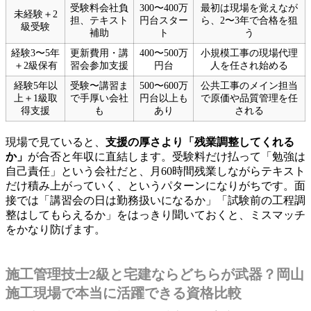
受験料会社負
300〜400万
最初は現場を覚えなが
未経験＋2
担、テキスト
円台スター
ら、2〜3年で合格を狙
級受験
補助
ト
う
経験3〜5年
更新費用・講
400〜500万
小規模工事の現場代理
＋2級保有
習会参加支援
円台
人を任され始める
経験5年以
受験〜講習ま
500〜600万
公共工事のメイン担当
上＋1級取
で手厚い会社
円台以上も
で原価や品質管理を任
得支援
も
あり
される
現場で見ていると、
支援の厚さより「残業調整してくれる
か」
が合否と年収に直結します。受験料だけ払って「勉強は
自己責任」という会社だと、月60時間残業しながらテキスト
だけ積み上がっていく、というパターンになりがちです。面
接では「講習会の日は勤務扱いになるか」「試験前の工程調
整はしてもらえるか」をはっきり聞いておくと、ミスマッチ
をかなり防げます。
施工管理技士2級と宅建ならどちらが武器？岡山
施工現場で本当に活躍できる資格比較