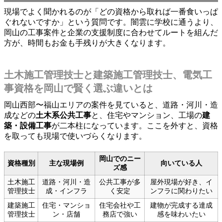
現場でよく聞かれるのが「どの資格から取れば一番食いっぱ
ぐれないですか」という質問です。闇雲に学校に通うより、
岡山の工事案件と企業の支援制度に合わせてルートを組んだ
方が、時間もお金も手残りが大きくなります。
土木施工管理技士と建築施工管理技士、電気工
事資格を岡山で賢く選ぶ違いとは
岡山西部〜福山エリアの案件を見ていると、道路・河川・造
成などの
土木系公共工事
と、住宅やマンション、工場の
建
築・設備工事
が二本柱になっています。ここを外すと、資格
を取っても現場で使いづらくなります。
岡山でのニー
資格種別
主な現場例
向いている人
ズ感
土木施工
道路・河川・造
公共工事が多
屋外現場が好き、イ
管理技士
成・インフラ
く安定
ンフラに関わりたい
建築施工
住宅・マンショ
住宅会社や工
建物が完成する達成
管理技士
ン・店舗
務店で強い
感を味わいたい