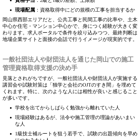
資格手当
：2級と1級の差額、上限額
現場配属
：資格取得中にどの規模の工事を担当するか
岡山県西部エリアだと、公共工事と民間工事の比率や、土木
中心か住宅・マンション中心かで、身につく経験が大きく変
わります。求人ポータルで条件を絞り込みつつ、最終判断は
地場企業サイトと面接の会話で行うイメージが現実的です。
一般社団法人や財団法人を通じた岡山での施工
管理資格取得支援の決め手
見落とされがちですが、一般社団法人や財団法人が実施する
講習会や試験対策は「独学と会社のOJTのすき間」を埋めて
くれます。特に、次のような人には相性が良いと感じること
が多いです。
学校を出てからしばらく勉強から離れていた人
現場経験はあるが、法令や施工管理の理論があいまい
な人
1級技士補ルートを狙う若手で、試験の出題傾向を早め