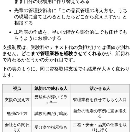
まま自分の現場用に作り替えてみる
先輩の管理技術者に「この品質管理の考え方を、うち
の現場に当てはめるとしたらどこから変えますか」と
相談する
工程表の作成を、早い段階から部分的にでも任せても
らうようにお願いする
支援制度は、受験料やテキスト代の負担だけでは価値が測れ
ません。
どこまで管理業務を経験させてくれるか
が、紙切れ
で終わるかどうかの分かれ目です。
下の表のように、同じ資格取得支援でも結果が大きく変わり
ます。
視点
紙切れで終わる人
活かせる人
受験料が浮いてラ
支援の捉え方
管理業務を任せてもらう入口
ッキー
自分の現場の事例に置き換え
勉強の仕方
試験範囲だけ暗記
る
会社との関わ
工程・安全・品質の仕事を取
受け身で指示待ち
り方
りに行く