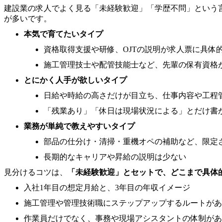
建設業の求人でよく見る「未経験歓迎」「学歴不問」という
が多いです。
本気で育てたいタイプ
資格取得支援や研修、OJTの説明が求人票に具体
施工管理技士や配管技能士など、先輩の保有資格
とにかく人手が欲しいタイプ
日給や時給の高さだけが目立ち、仕事内容や工程
「残業あり」「休日は現場状況による」とだけ書
業務が単純で教えやすいタイプ
部品の仕分け・清掃・重機オペの補助など、限定
長期的なキャリアや昇給の説明は少ない
見分けるコツは、
「未経験歓迎」とセットで、どこまで具体
入社1年目の想定月給と、3年目の年収イメージ
施工管理や管理技術職にステップアップするルートがあ
作業員だけでなく、事務や現場アシスタントの体制があ