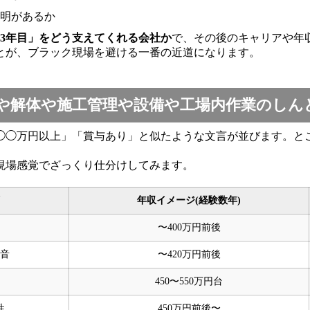
明があるか
～3年目」をどう支えてくれる会社か
で、その後のキャリアや年
とが、ブラック現場を避ける一番の近道になります。
や解体や施工管理や設備や工場内作業のしん
◯◯万円以上」「賞与あり」と似たような文言が並びます。と
現場感覚でざっくり仕分けしてみます。
年収イメージ(経験数年)
〜400万円前後
音
〜420万円前後
450〜550万円台
性
450万円前後〜