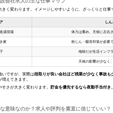
設会社求人の主な仕事マップ
大きく変わります。イメージしやすいように、ざっくりと仕事
ア
しん
造成現場
体力は重め、天候に左右
き家
粉じん・騒音対策が必要
下
地味だが生活インフ
天候の影響が少なく
強いですが、実際は
段取りが良い会社ほど残業が少なく事故も
が増えてきます。
やすさが大きく変わります。
貯金を優先するなら夜勤手当付き
な意味なのか？求人や評判を素直に信じていい？