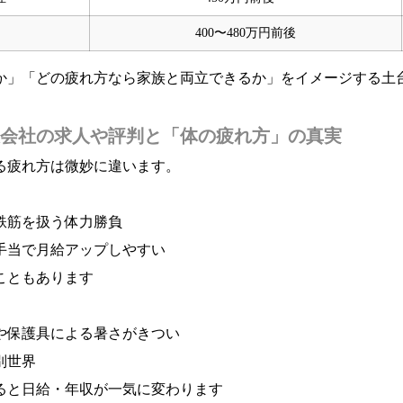
400〜480万円前後
か」「どの疲れ方なら家族と両立できるか」をイメージする土
会社の求人や評判と「体の疲れ方」の真実
る疲れ方は微妙に違います。
鉄筋を扱う体力勝負
手当で月給アップしやすい
こともあります
や保護具による暑さがきつい
別世界
ると日給・年収が一気に変わります