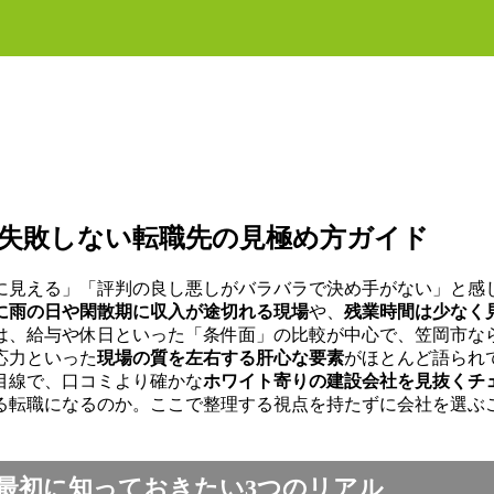
失敗しない転職先の見極め方ガイド
に見える」「評判の良し悪しがバラバラで決め手がない」と感
に雨の日や閑散期に収入が途切れる現場
や、
残業時間は少なく
は、給与や休日といった「条件面」の比較が中心で、笠岡市な
応力といった
現場の質を左右する肝心な要素
がほとんど語られ
目線で、口コミより確かな
ホワイト寄りの建設会社を見抜くチ
る転職になるのか。ここで整理する視点を持たずに会社を選ぶ
最初に知っておきたい3つのリアル