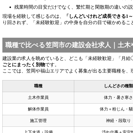
残業時間の目安だけでなく、繁忙期と閑散期の違いの説
現場を経験して感じるのは、
「しんどいけれど成長できる1
り回されず、「未経験歓迎」の中身を自分の目で確かめるこ
職種で比べる笠岡市の建設会社求人｜土木
建設業の求人を眺めていると、どこも「未経験歓迎」「月給
ごとにまったく別物
です。
ここでは、笠岡や福山エリアでよく募集が出る主要職種を、
職種
しんどさの種類
土木作業員
体力・暑さ寒さ
解体作業員
体力＋粉じん・騒
施工管理
神経・段取り
上下水道・設備
汚れ仕事＋安定