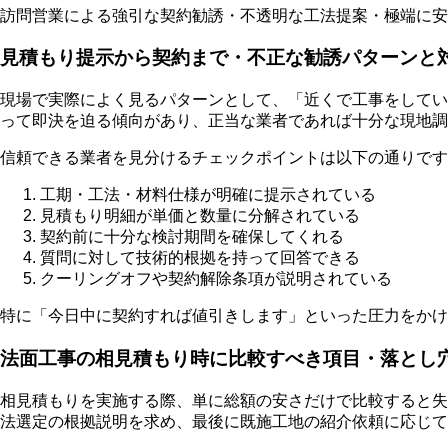
訪問営業による強引な契約勧誘・不透明な工法提案・極端に安
見積もり提示から契約まで・不正な勧誘パターンと
現場で実際によく見るパターンとして、「近くで工事をしてい
って即決を迫る傾向があり、正当な業者であれば十分な現地調
信頼できる業者を見分けるチェックポイントは以下の通りです
工期・工法・材料仕様が明確に提示されている
見積もり明細が単価と数量に分解されている
契約前に十分な検討期間を確保してくれる
質問に対して技術的根拠を持って回答できる
クーリングオフや契約解除条項が説明されている
特に「今日中に契約すれば値引きします」といった圧力をかけ
法面工事の相見積もり時に比較すべき項目・落とし
相見積もりを実施する際、単に総額の安さだけで比較すると失
法選定の根拠説明を求め、最後に既施工地の紹介依頼に応じて