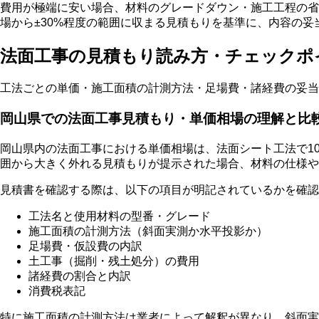
費用が極端に安い場合、材料のグレードダウン・施工工程の省
場から±30%程度の範囲に収まる見積もりを基準に、内容の
法面工事の見積もり読み方・チェックポ
工法ごとの単価・施工面積の計測方法・足場費・諸経費の妥当
岡山県での法面工事見積もり・単価相場の理解と比
岡山県内の法面工事における単価相場は、法面シート工法で100
囲から大きく外れる見積もりが提示された場合、材料の仕様や
見積書を確認する際は、以下の項目が明記されているかを確認
工法名と使用材料の型番・グレード
施工面積の計測方法（斜面実測か水平投影か）
足場費・仮設費の内訳
土工事（掘削・残土処分）の費用
諸経費の割合と内訳
消費税表記
特に施工面積の計測方法は業者によって解釈が異なり、斜面実