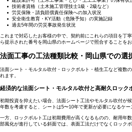
建設業許可（土木工事業・とび・土工工事業）の保有状
技術者資格（土木施工管理技士1級・2級など）
労災保険・請負賠償責任保険への加入状況
安全衛生教育・KY活動（危険予知）の実施記録
過去5年間の労災事故発生状況
これまで対応したお客様の中で、契約前にこれらの項目を丁寧
ら提示された番号を岡山県のホームページで照合することをお
法面工事の工法種類比較・岡山県での選
法面シート・モルタル吹付・ロックボルト・植生工など複数の
れます。
経済的な法面シート・モルタル吹付と高耐久ロック
初期投資を抑えたい場合、法面シート工法やモルタル吹付が候補
年数を考慮すると、シートは5〜10年で更新が必要になるケ
一方、ロックボルト工は初期費用が高くなるものの、耐用年数
部風化が進行している斜面では、表面工法だけでなくロックボ