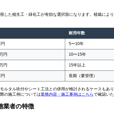
視した植生工・緑化工が有効な選択肢になります。植栽により
耐用年数
万円
5〜10年
5万円
10〜15年
0万円
15年以上
万円
長期（要管理）
モルタル吹付やシート工法との併用が検討されるケースもあり
際の施工例については
業務内容・施工事例はこちら
で確認いた
徳業者の特徴