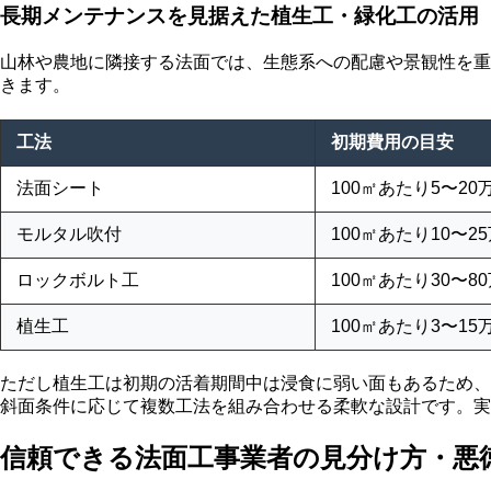
長期メンテナンスを見据えた植生工・緑化工の活用
山林や農地に隣接する法面では、生態系への配慮や景観性を重
きます。
工法
初期費用の目安
法面シート
100㎡あたり5〜20
モルタル吹付
100㎡あたり10〜2
ロックボルト工
100㎡あたり30〜8
植生工
100㎡あたり3〜15
ただし植生工は初期の活着期間中は浸食に弱い面もあるため、
斜面条件に応じて複数工法を組み合わせる柔軟な設計です。実
信頼できる法面工事業者の見分け方・悪