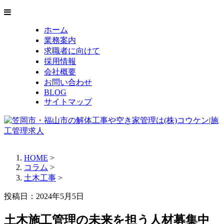
ホーム
業務案内
求職者に向けて
採用情報
会社概要
お問い合わせ
BLOG
サイトマップ
HOME
>
コラム
>
土木工事
>
投稿日：
2024年5月5日
土木施工管理の未来を担う人材募集中