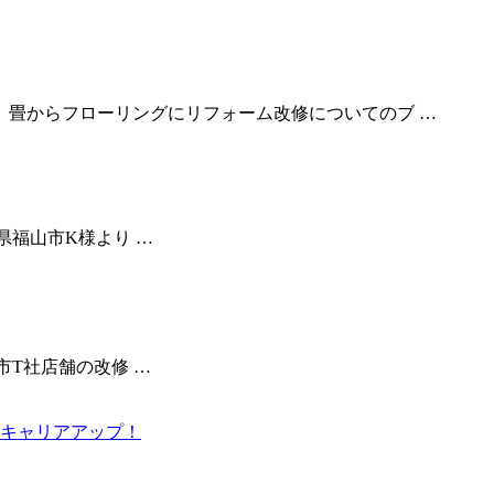
畳からフローリングにリフォーム改修についてのブ …
県福山市K様より …
市T社店舗の改修 …
キャリアアップ！