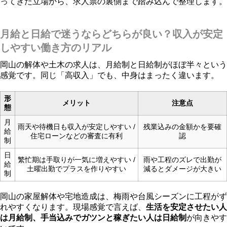
ってきた立場から、求人票の裏側まで踏み込んで整理します。
月給と日給で迷うならどちらが良い？収入が安定
しやすい働き方のリアル
岡山の解体や土木の求人は、月給制と日給制がほぼ半々という
感覚です。同じ「高収入」でも、中身はまったく違います。
形
メリット
注意点
態
月
雨天や待機日も収入が安定しやすい /
残業込みの金額かを要確
給
住宅ローンなどの審査に有利
認
制
日
繁忙期は手取りが一気に増えやすい /
雨や工程のズレで出勤が
給
土曜出勤でプラスを作りやすい
減るとダメージが大きい
制
岡山の家屋解体や宅地造成は、梅雨や台風シーズンに工程がず
れやすくなります。現場感覚で言えば、
生活を安定させたい人
は月給制、手当込みでガツンと稼ぎたい人は日給制
が向きやす