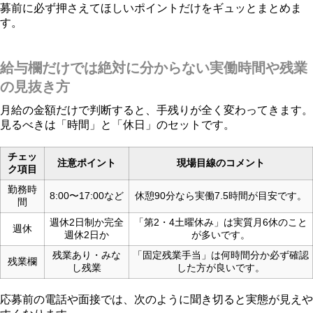
募前に必ず押さえてほしいポイントだけをギュッとまとめま
す。
給与欄だけでは絶対に分からない実働時間や残業
の見抜き方
月給の金額だけで判断すると、手残りが全く変わってきます。
見るべきは「時間」と「休日」のセットです。
チェッ
注意ポイント
現場目線のコメント
ク項目
勤務時
8:00〜17:00など
休憩90分なら実働7.5時間が目安です。
間
週休2日制か完全
「第2・4土曜休み」は実質月6休のこと
週休
週休2日か
が多いです。
残業あり・みな
「固定残業手当」は何時間分か必ず確認
残業欄
し残業
した方が良いです。
応募前の電話や面接では、次のように聞き切ると実態が見えや