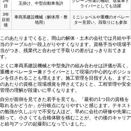
2年
クレーン作業の補助、収集車ド
玉掛け、中型自動車免許
目
ライバーとしても活躍
3年
車両系建設機械（解体用・整
ミニショベルや重機のオペレー
目前
地用）
ター見習い、段取りにも参加
後
このあたりまでくると、岡山の解体・土木の会社では月給や手
当のテーブルが一段上がりやすくなります。資格手当や現場手
当がつき、残業代と合わせて手取りの差がはっきり出てきま
す。
とくに車両系建設機械と中型免許の組み合わせは評価が高く、
重機オペレーター兼ドライバーとして現場の中心的なポジショ
ンを任されることも増えます。施工管理を目指す人も、まずこ
のあたりの資格と現場感覚を押さえておくと、工程管理や安全
管理の理解が段違いに早くなります。
自分が面倒を見てきた若手を見ても、「最初の1つ目の資格を
取れるかどうか」が分岐点になりやすいと感じます。テキスト
の勉強が久しぶりで不安な人ほど、早めに会社の研修や先輩に
頼って、小さくても合格体験を積むことが、その後のキャリア
と給与アップの起爆剤になっていました。