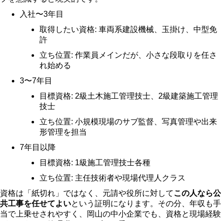
入社〜3年目
取得したい資格: 車両系建設機械、玉掛け、中型免
許
立ち位置: 作業員メインだが、小さな段取りを任さ
れ始める
3〜7年目
目標資格: 2級土木施工管理技士、2級建築施工管理
技士
立ち位置: 小規模現場のサブ監督、写真管理や出来
形管理を担当
7年目以降
目標資格: 1級施工管理技士各種
立ち位置: 主任技術者や現場代理人クラス
資格は「紙切れ」ではなく、元請や役所に対して
この人なら公
共工事を任せてよい
という証明になります。その分、年収も手
当で上乗せされやすく、岡山の中小企業でも、資格と現場経験