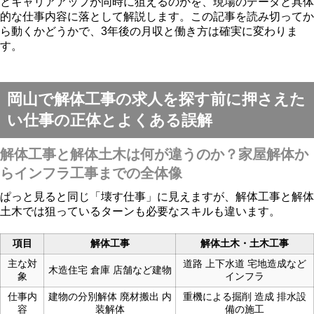
とキャリアアップが同時に狙えるのかを、現場のデータと具体
的な仕事内容に落として解説します。この記事を読み切ってか
ら動くかどうかで、3年後の月収と働き方は確実に変わりま
す。
岡山で解体工事の求人を探す前に押さえた
い仕事の正体とよくある誤解
解体工事と解体土木は何が違うのか？家屋解体か
らインフラ工事までの全体像
ぱっと見ると同じ「壊す仕事」に見えますが、解体工事と解体
土木では狙っているターンも必要なスキルも違います。
項目
解体工事
解体土木・土木工事
主な対
道路 上下水道 宅地造成など
木造住宅 倉庫 店舗など建物
象
インフラ
仕事内
建物の分別解体 廃材搬出 内
重機による掘削 造成 排水設
容
装解体
備の施工