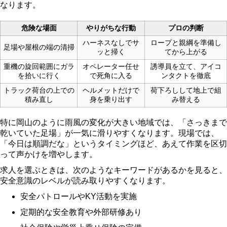
なります。
危険な場面
やりがちな行動
プロの判断
ハーネスなしでサ
ロープと親綱を準備し
足場や屋根の端の清掃
ッと掃く
てから上がる
重機の旋回範囲にガラ
オペレーター任せ
誘導員を立て、アイコ
を拾いに行く
で死角に入る
ンタクトを徹底
トラック荷台の上での
ヘルメットだけで
荷下ろしして地上で組
積み直し
身を乗り出す
み替える
特に岡山のように雨風の変化が大きい地域では、「さっきまで
乾いていた足場」が一気に滑りやすくなります。現場では、
「今日は順調だな」というタイミングほど、あえて作業を区切
って声かけを増やします。
求人を選ぶときは、次のようなキーワードがあるかを見ると、
安全意識のレベルが読み取りやすくなります。
安全パトロールやKY活動を実施
定期的な安全教育や外部研修あり