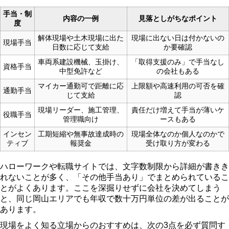
手当・制
内容の一例
見落としがちなポイント
度
解体現場や土木現場に出た
現場に出ない日は付かないの
現場手当
日数に応じて支給
か要確認
車両系建設機械、玉掛け、
「取得支援のみ」で手当なし
資格手当
中型免許など
の会社もある
マイカー通勤可で距離に応
上限額や高速利用の可否を確
通勤手当
じて支給
認
現場リーダー、施工管理、
責任だけ増えて手当が薄いケ
役職手当
管理職向け
ースもある
インセン
工期短縮や無事故達成時の
現場全体なのか個人なのかで
ティブ
報奨金
受け取り方が変わる
ハローワークや転職サイトでは、文字数制限から詳細が書きき
れないことが多く、「その他手当あり」でまとめられているこ
とがよくあります。ここを深掘りせずに会社を決めてしまう
と、同じ岡山エリアでも年収で数十万円単位の差が出ることが
あります。
現場をよく知る立場からのおすすめは、次の3点を必ず質問す