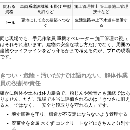
関わる
車両系建設機械 玉掛け 中型
施工管理技士 管工事施工管理
資格
免許など
技士など
更地にして次の建築へつな
生活道路や上下水道を整備す
ゴール
ぐ
る
同じ現場でも、手元作業員 重機オペレーター 施工管理の視点
はそれぞれ違います。建物の安全な壊し方だけでなく、周囲の
建物やライフラインをどう守るかまで考えるのが、プロの現場
です。
きつい・危険・汚いだけでは語れない、解体作業
員の役割や責任
確かに解体や土木は体力勝負で、粉じんや騒音とも無縁ではあ
りません。ただ、現場で本当に評価されるのは「きつさに耐え
る人」ではなく、「安全と段取りを守れる人」です。
壊す順番を守り、構造が不安定にならないよう管理する
廃棄物を金属 木くず コンクリートなどにきちんと分別す
る