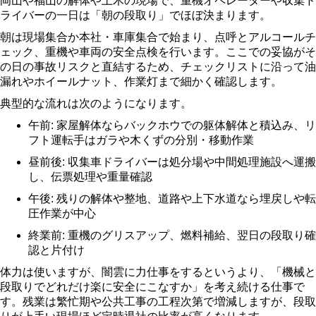
岡山や福山の解体や土木の現場で、重機オペレーターや収集ド
ライバーの一日は「朝の段取り」でほぼ決まります。
朝は現場集合か本社・車庫集合で始まり、点呼とアルコールチ
ェック、重機や車両の安全点検を行います。ここでの妥協がそ
の日の事故リスクと直結するため、チェックリストに沿って油
漏れやホイールナット、作業灯まで細かく確認します。
典型的な流れは次のようになります。
午前: 家屋解体ならバックホウでの躯体解体と積込み、リ
フト運転手はガラや木くずの分別・移動作業
昼前後: 収集車ドライバーは処分場や中間処理施設へ運搬
し、伝票処理や重量確認
午後: 残りの解体や整地、道路や上下水道なら埋戻しや転
圧作業が中心
終業前: 重機のグリスアップ、燃料補給、翌日の段取り確
認と片付け
体力は使いますが、闇雲に力仕事をするというより、「機械と
段取りでどれだけ楽に安全にこなすか」を考え続ける仕事で
す。残業は繁忙期や公共工事の工程次第で増減しますが、段取