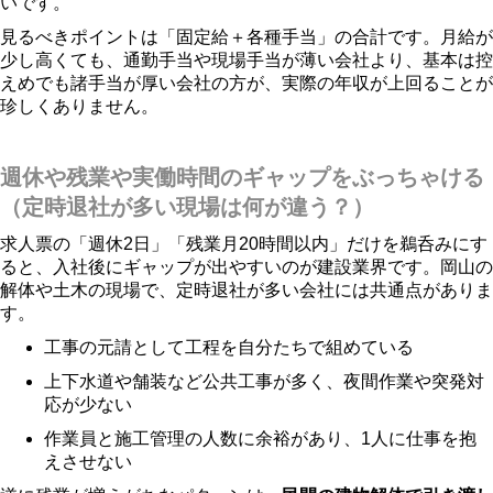
いです。
見るべきポイントは「固定給＋各種手当」の合計です。月給が
少し高くても、通勤手当や現場手当が薄い会社より、基本は控
えめでも諸手当が厚い会社の方が、実際の年収が上回ることが
珍しくありません。
週休や残業や実働時間のギャップをぶっちゃける
（定時退社が多い現場は何が違う？）
求人票の「週休2日」「残業月20時間以内」だけを鵜呑みにす
ると、入社後にギャップが出やすいのが建設業界です。岡山の
解体や土木の現場で、定時退社が多い会社には共通点がありま
す。
工事の元請として工程を自分たちで組めている
上下水道や舗装など公共工事が多く、夜間作業や突発対
応が少ない
作業員と施工管理の人数に余裕があり、1人に仕事を抱
えさせない