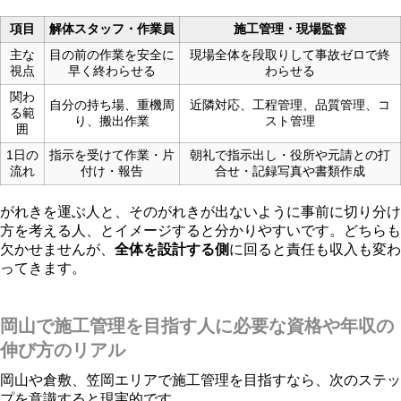
項目
解体スタッフ・作業員
施工管理・現場監督
主な
目の前の作業を安全に
現場全体を段取りして事故ゼロで終
視点
早く終わらせる
わらせる
関わ
自分の持ち場、重機周
近隣対応、工程管理、品質管理、コ
る範
り、搬出作業
スト管理
囲
1日の
指示を受けて作業・片
朝礼で指示出し・役所や元請との打
流れ
付け・報告
合せ・記録写真や書類作成
がれきを運ぶ人と、そのがれきが出ないように事前に切り分け
方を考える人、とイメージすると分かりやすいです。どちらも
欠かせませんが、
全体を設計する側
に回ると責任も収入も変わ
ってきます。
岡山で施工管理を目指す人に必要な資格や年収の
伸び方のリアル
岡山や倉敷、笠岡エリアで施工管理を目指すなら、次のステッ
プを意識すると現実的です。