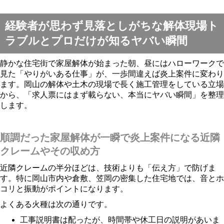
経験者が思わず見落としがちな解体現場ト
ラブルとプロだけが知るヤバい瞬間
静かな住宅街で家屋解体が始まった朝、昼にはハローワークで
見た「やりがいある仕事」が、一歩間違えば炎上案件に変わり
ます。岡山の解体や土木の現場で長く施工管理をしている立場
から、「求人票にはまず載らない、本当にヤバい瞬間」を整理
します。
順調だった家屋解体が一瞬で炎上案件になる近隣
クレームやその収め方
近隣クレームの半分ほどは、技術よりも「伝え方」で防げま
す。特に岡山市内や倉敷、笠岡の密集した住宅地では、音とホ
コリと振動がポイントになります。
よくある火種は次の通りです。
工事説明書は配ったが、時間帯や休工日の説明があいま