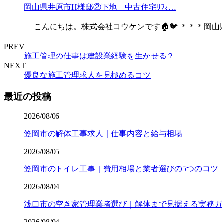
岡山県井原市H様邸②下地 中古住宅ﾘﾌｫ…
こんにちは。株式会社コウケンです🏠🐦 ＊＊＊岡山
PREV
施工管理の仕事は建設業経験を生かせる？
NEXT
優良な施工管理求人を見極めるコツ
最近の投稿
2026/08/06
笠岡市の解体工事求人｜仕事内容と給与相場
2026/08/05
笠岡市のトイレ工事｜費用相場と業者選びの5つのコツ
2026/08/04
浅口市の空き家管理業者選び｜解体まで見据える実務ガ
2026/08/04