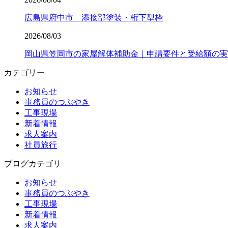
広島県府中市 添接部塗装・桁下型枠
2026/08/03
岡山県笠岡市の家屋解体補助金｜申請要件と受給額の実
カテゴリー
お知らせ
事務員のつぶやき
工事現場
新着情報
求人案内
社員旅行
ブログカテゴリ
お知らせ
事務員のつぶやき
工事現場
新着情報
求人案内