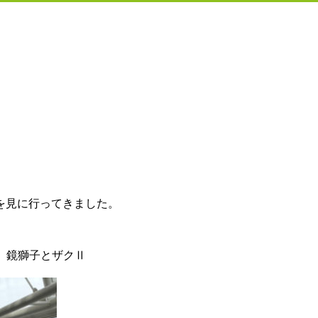
を見に行ってきました。
館、鏡獅子とザクⅡ