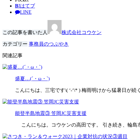
B!
はてブ
LINE
この記事を書いた人
株式会社コウケン
カテゴリー
事務員のつぶやき
関連記事
盛夏…(´・ω・`)
こんにちは、三宅です\( ‘-‘\* ) 梅雨明けから猛暑日が
能登半島地震③ 笠岡JC災害支援
こんにちは。コウケンの高田です。 引き続き、輪島市