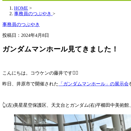
HOME
>
事務員のつぶやき
>
事務員のつぶやき
投稿日：
2024年4月8日
ガンダムマンホール見てきました！
こんにちは。コウケンの藤井です🏃‍♂️
昨日、井原市で開催された
「ガンダムマンホール」の展示会
👆(左)美星星空保護区、天文台とガンダム(右)平櫛田中美術