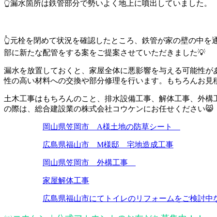
👆漏水箇所は鉄管部分で勢いよく地上に噴出していました。
👆元栓を閉めて状況を確認したところ、鉄管が家の壁の中
部に新たな配管をする案をご提案させていただきました💡
漏水を放置しておくと、家屋全体に悪影響を与える可能性が
性の高い材料への交換や部分修理を行います。もちろんお見
土木工事はもちろんのこと、排水設備工事、解体工事、外構工
の際は、総合建設業の株式会社コウケンにお任せください😸
岡山県笠岡市 A様土地の防草シート
広島県福山市 M様邸 宅地造成工事
岡山県笠岡市 外構工事
家屋解体工事
広島県福山市にてトイレのリフォームをご検討中