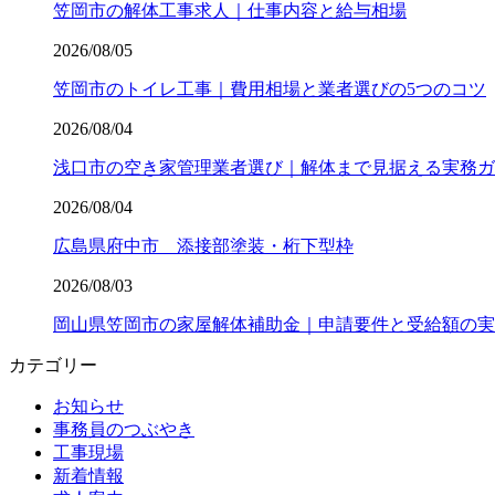
笠岡市の解体工事求人｜仕事内容と給与相場
2026/08/05
笠岡市のトイレ工事｜費用相場と業者選びの5つのコツ
2026/08/04
浅口市の空き家管理業者選び｜解体まで見据える実務ガ
2026/08/04
広島県府中市 添接部塗装・桁下型枠
2026/08/03
岡山県笠岡市の家屋解体補助金｜申請要件と受給額の実
カテゴリー
お知らせ
事務員のつぶやき
工事現場
新着情報