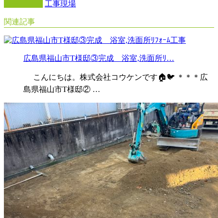
カテゴリー
工事現場
関連記事
広島県福山市T様邸③完成 浴室,洗面所ﾘ…
こんにちは。株式会社コウケンです🏠🐦 ＊＊＊広
島県福山市T様邸② …