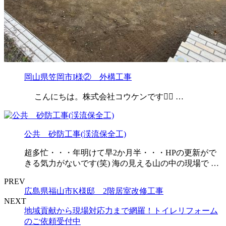
岡山県笠岡市I様② 外構工事
こんにちは。株式会社コウケンです👷‍♂️ …
公共 砂防工事(渓流保全工)
超多忙・・・年明けて早2か月半・・・HPの更新がで
きる気力がないです(笑) 海の見える山の中の現場で …
PREV
広島県福山市K様邸 2階居室改修工事
NEXT
地域貢献から現場対応力まで網羅！トイレリフォーム
のご依頼受付中