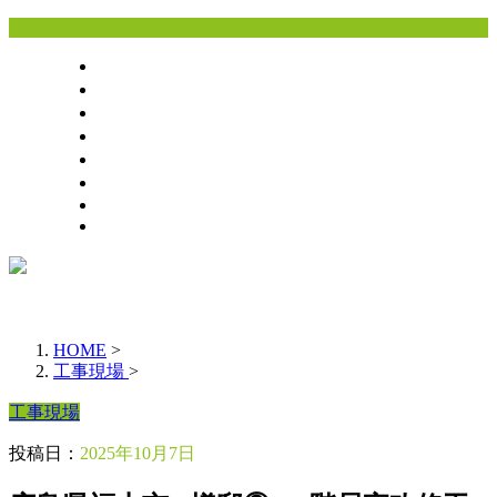
ホーム
業務案内
求職者に向けて
採用情報
会社概要
お問い合わせ
BLOG
サイトマップ
HOME
>
工事現場
>
工事現場
投稿日：
2025年10月7日